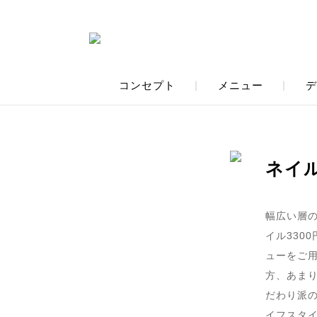
コンセプト
｜
メニュー
｜
デ
ネイ
幅広い層
イル330
ューをご
方、あま
だわり派
イフスタ