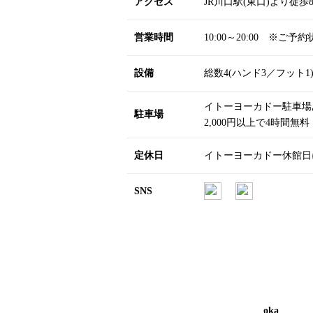
アクセス
JR川口駅(東口)より徒歩
営業時間
10:00～20:00 ※ご予
設備
総数4(ハンド3／フット1
イトーヨーカドー駐車場
駐車場
2,000円以上で4時間無料
定休日
イトーヨーカドー休館日
SNS
oka